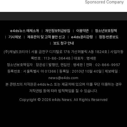
Sponsored Company
e4ds뉴스 매체소개
개인정보취급방침
이용약관
청소년보호정책
기사제보
제휴문의 및 고객 불만 신고
e4ds윤리강령
정정·반론보도
보도 청구 안내
(주)채널5코리아 | 서울 금천구 디지털로 178 가산퍼블릭 A동 1824호 | 사업자등
록번호 : 113-86-36448 | 대표자 : 명세환
청소년보호책임자 : 장은성 | 발행인, 편집인 : 명세환 | 전화 : 02-866-9957
등록번호 : 서울특별시 아 01366 | 등록일 : 2010년 10월 40일 | 제보메일 :
news@e4ds.com
본 콘텐츠의 저작권은 e4ds뉴스 또는 제공처에 있으며 이를 무단 이용하는 경우
저작권법 등에 따라 법적책임을 질 수 있습니다.
Copyright ©
2026
e4ds News. All Rights Reserved