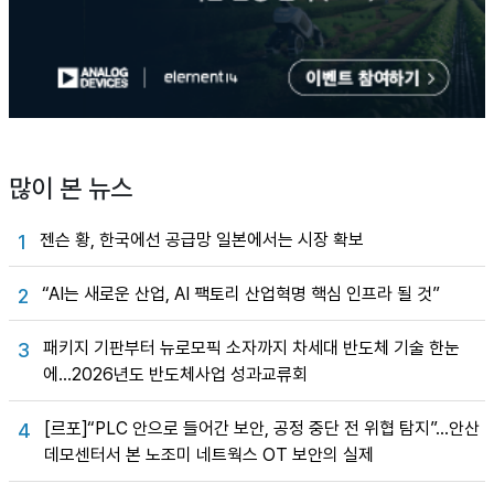
많이 본 뉴스
젠슨 황, 한국에선 공급망 일본에서는 시장 확보
1
“AI는 새로운 산업, AI 팩토리 산업혁명 핵심 인프라 될 것”
2
패키지 기판부터 뉴로모픽 소자까지 차세대 반도체 기술 한눈
3
에…2026년도 반도체사업 성과교류회
[르포]“PLC 안으로 들어간 보안, 공정 중단 전 위협 탐지”…안산
4
데모센터서 본 노조미 네트웍스 OT 보안의 실제