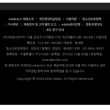
e4ds뉴스 매체소개
개인정보취급방침
이용약관
청소년보호정책
기사제보
제휴문의 및 고객 불만 신고
e4ds윤리강령
정정·반론보도
보도 청구 안내
(주)채널5코리아 | 서울 금천구 디지털로 178 가산퍼블릭 A동 1824호 | 사업자등
록번호 : 113-86-36448 | 대표자 : 명세환
청소년보호책임자 : 장은성 | 발행인, 편집인 : 명세환 | 전화 : 02-866-9957
등록번호 : 서울특별시 아 01366 | 등록일 : 2010년 10월 40일 | 제보메일 :
news@e4ds.com
본 콘텐츠의 저작권은 e4ds뉴스 또는 제공처에 있으며 이를 무단 이용하는 경우
저작권법 등에 따라 법적책임을 질 수 있습니다.
Copyright ©
2026
e4ds News. All Rights Reserved