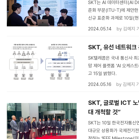
SKT는 AI 데이터센터(AI
준화 부문(ITU-T)에 제안
신규 표준화 과제로 10일(
2024.05.14
by
김예지 
SKT, 유선 네트워크
SK텔레콤은 국내 통신사 최
망 제어 플랫폼 ‘AI 오케스트
고 15일 밝혔다.
2024.05.16
by
김예지 
SKT, 글로벌 ICT 
대 개척할 것”
SKT는 10일 한국전자통신연
대규모 상용화가 국제전기전자공학협회(
정하는 ‘IEEE Mileston