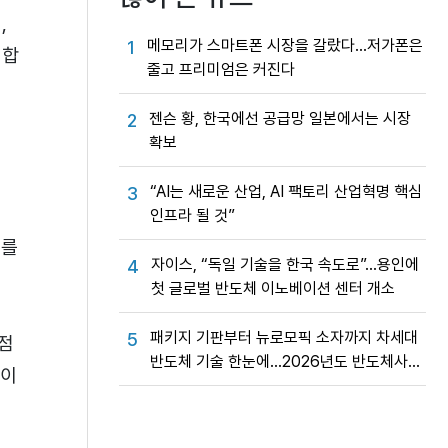
,
메모리가 스마트폰 시장을 갈랐다…저가폰은
1
 합
줄고 프리미엄은 커진다
젠슨 황, 한국에선 공급망 일본에서는 시장
2
확보
의
“AI는 새로운 산업, AI 팩토리 산업혁명 핵심
3
인프라 될 것”
자를
자이스, “독일 기술을 한국 속도로”…용인에
4
첫 글로벌 반도체 이노베이션 센터 개소
패키지 기판부터 뉴로모픽 소자까지 차세대
5
선점
반도체 기술 한눈에…2026년도 반도체사업
업이
성과교류회