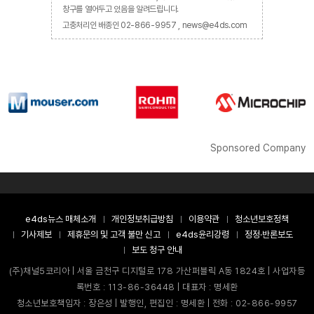
창구를 열어두고 있음을 알려드립니다.
고충처리인 배종인 02-866-9957 , news@e4ds.com
Sponsored Company
e4ds뉴스 매체소개
개인정보취급방침
이용약관
청소년보호정책
기사제보
제휴문의 및 고객 불만 신고
e4ds윤리강령
정정·반론보도
보도 청구 안내
(주)채널5코리아 | 서울 금천구 디지털로 178 가산퍼블릭 A동 1824호 | 사업자등
록번호 : 113-86-36448 | 대표자 : 명세환
청소년보호책임자 : 장은성 | 발행인, 편집인 : 명세환 | 전화 : 02-866-9957