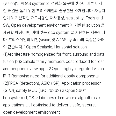
(vision)및 ADAS system 의 경량화 요구에 맞추어 빠른 디자
인 해결을 돕기 위한 프리스케일의 솔루션을 소개합니다. 자동차
업계의 기본적인 요구사항인 재사용성, scalability, Tools and
SW, Open development environment 에 기반한 solution 을
제공할 예정이며, 이에 맞는 eco system 을 지원하는 제품입니
다. 프리스케일의 비전(vision)및 ADAS system의 특징은 아래
와 같습니다. 1.Open Scalable, Horizontal solution
(1)Architecture homogenized for front, surround and data
fusion (2)Scalable family members cost reduced for rear
and peripheral view apps 2.Open Highly integrated vision
IP (1)Removing need for additional costly components
(2)FPGA (detection), ASIC (ISP), Application processor
(GPU), safety MCU (ISO 26262) 3.Open 360°
Ecosystem (1)OS > Libraries> Firmware> algorithms >
applications ....all optimised to deliver a safe, secure,
open development environment