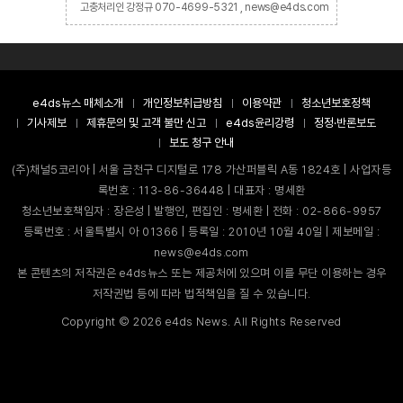
고충처리인 강정규 070-4699-5321 , news@e4ds.com
e4ds뉴스 매체소개
개인정보취급방침
이용약관
청소년보호정책
기사제보
제휴문의 및 고객 불만 신고
e4ds윤리강령
정정·반론보도
보도 청구 안내
(주)채널5코리아 | 서울 금천구 디지털로 178 가산퍼블릭 A동 1824호 | 사업자등
록번호 : 113-86-36448 | 대표자 : 명세환
청소년보호책임자 : 장은성 | 발행인, 편집인 : 명세환 | 전화 : 02-866-9957
등록번호 : 서울특별시 아 01366 | 등록일 : 2010년 10월 40일 | 제보메일 :
news@e4ds.com
본 콘텐츠의 저작권은 e4ds뉴스 또는 제공처에 있으며 이를 무단 이용하는 경우
저작권법 등에 따라 법적책임을 질 수 있습니다.
Copyright ©
2026
e4ds News. All Rights Reserved