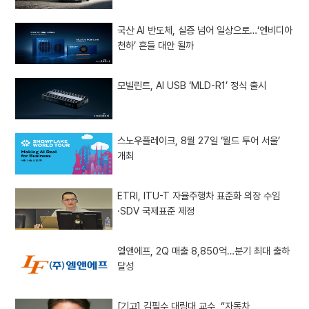
국산 AI 반도체, 실증 넘어 일상으로…‘엔비디아
천하’ 흔들 대안 될까
모빌린트, AI USB ‘MLD-R1’ 정식 출시
스노우플레이크, 8월 27일 ‘월드 투어 서울’
개최
ETRI, ITU-T 자율주행차 표준화 의장 수임
·SDV 국제표준 제정
엘앤에프, 2Q 매출 8,850억…분기 최대 출하
달성
[기고] 김필수 대림대 교수, “자동차