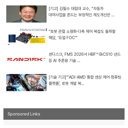
[기고] 김필수 대림대 교수, “자동차
대여사업을 흔드는 부정적인 제도개선은 …
“로봇 관절 소형화·다축 제어 복잡도 돌파할
해답, ‘듀얼 FOC’”
샌디스크, FMS 2026서 HBF™·BiCS10 낸드
등 AI 추론용 기술 …
[기술 기고]“‘ADI-AMD 통합 센싱·제어·컴퓨팅
플랫폼’, 로봇 개발 복…
Sponsored Links