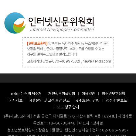
[열린보도원칙]
당 매체는 독자와 취재원 등 뉴스이용자의 권리
보장을 위해 반론이나 정정보도, 추후보도를 요청할 수 있는
창구를 열어두고 있음을 알려드립니다.
고충처리인 강정규 070-4699-5321 , news@e4ds.com
e4ds뉴스 매체소개
개인정보취급방침
이용약관
청소년보호정책
기사제보
제휴문의 및 고객 불만 신고
e4ds윤리강령
정정·반론보도
보도 청구 안내
(주)채널5코리아 | 서울 금천구 디지털로 178 가산퍼블릭 A동 1824호 | 사업자등
록번호 : 113-86-36448 | 대표자 : 명세환
청소년보호책임자 : 장은성 | 발행인, 편집인 : 명세환 | 전화 : 02-866-9957