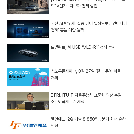
SDV인가…차보다 먼저 깔린 ‘…
국산 AI 반도체, 실증 넘어 일상으로…‘엔비디아
천하’ 흔들 대안 될까
모빌린트, AI USB ‘MLD-R1’ 정식 출시
스노우플레이크, 8월 27일 ‘월드 투어 서울’
개최
ETRI, ITU-T 자율주행차 표준화 의장 수임
·SDV 국제표준 제정
엘앤에프, 2Q 매출 8,850억…분기 최대 출하
달성