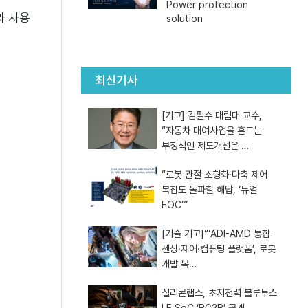
Power protection
와 사용
solution
최신기사
[기고] 김필수 대림대 교수,
“자동차 대여사업을 흔드는
부정적인 제도개선은 …
“로봇 관절 소형화·다축 제어
복잡도 돌파할 해답, ‘듀얼
FOC’”
[기술 기고]“‘ADI-AMD 통합
센싱·제어·컴퓨팅 플랫폼’, 로봇
개발 복…
실리콘랩스, 초저전력 블루투스
LE SoC ‘BG2B’ 공개