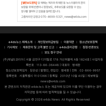
[열린보도원칙]
당 매체는 독자와 취재원 등 뉴스이용자의 권리
보장을 위해 반론이나 정정보도, 추후보도를 요청할 수 있는
창구를 열어두고 있음을 알려드립니다.
고충처리인 강정규 070-4699-5321 , news@e4ds.com
e4ds뉴스 매체소개
개인정보취급방침
이용약관
청소년보호정책
기사제보
제휴문의 및 고객 불만 신고
e4ds윤리강령
정정·반론보도
보도 청구 안내
(주)채널5코리아 | 서울 금천구 디지털로 178 가산퍼블릭 A동 1824호 | 사업자등
록번호 : 113-86-36448 | 대표자 : 명세환
청소년보호책임자 : 장은성 | 발행인, 편집인 : 명세환 | 전화 : 02-866-9957
등록번호 : 서울특별시 아 01366 | 등록일 : 2010년 10월 40일 | 제보메일 :
news@e4ds.com
본 콘텐츠의 저작권은 e4ds뉴스 또는 제공처에 있으며 이를 무단 이용하는 경우
저작권법 등에 따라 법적책임을 질 수 있습니다.
Copyright ©
2026
e4ds News. All Rights Reserved