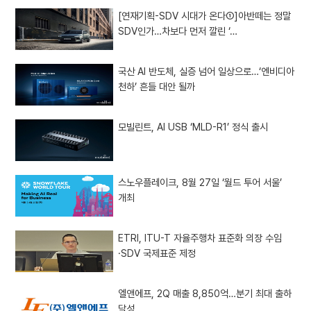
[연재기획-SDV 시대가 온다①]아반떼는 정말
SDV인가…차보다 먼저 깔린 ‘…
국산 AI 반도체, 실증 넘어 일상으로…‘엔비디아
천하’ 흔들 대안 될까
모빌린트, AI USB ‘MLD-R1’ 정식 출시
스노우플레이크, 8월 27일 ‘월드 투어 서울’
개최
ETRI, ITU-T 자율주행차 표준화 의장 수임
·SDV 국제표준 제정
엘앤에프, 2Q 매출 8,850억…분기 최대 출하
달성