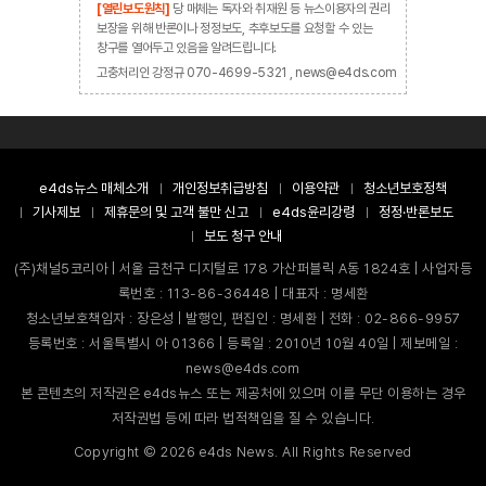
[열린보도원칙]
당 매체는 독자와 취재원 등 뉴스이용자의 권리
보장을 위해 반론이나 정정보도, 추후보도를 요청할 수 있는
창구를 열어두고 있음을 알려드립니다.
고충처리인 강정규 070-4699-5321 , news@e4ds.com
e4ds뉴스 매체소개
개인정보취급방침
이용약관
청소년보호정책
기사제보
제휴문의 및 고객 불만 신고
e4ds윤리강령
정정·반론보도
보도 청구 안내
(주)채널5코리아 | 서울 금천구 디지털로 178 가산퍼블릭 A동 1824호 | 사업자등
록번호 : 113-86-36448 | 대표자 : 명세환
청소년보호책임자 : 장은성 | 발행인, 편집인 : 명세환 | 전화 : 02-866-9957
등록번호 : 서울특별시 아 01366 | 등록일 : 2010년 10월 40일 | 제보메일 :
news@e4ds.com
본 콘텐츠의 저작권은 e4ds뉴스 또는 제공처에 있으며 이를 무단 이용하는 경우
저작권법 등에 따라 법적책임을 질 수 있습니다.
Copyright ©
2026
e4ds News. All Rights Reserved