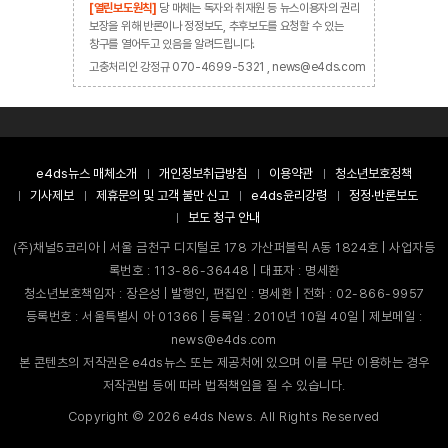
[열린보도원칙]
당 매체는 독자와 취재원 등 뉴스이용자의 권리
보장을 위해 반론이나 정정보도, 추후보도를 요청할 수 있는
창구를 열어두고 있음을 알려드립니다.
고충처리인 강정규 070-4699-5321 , news@e4ds.com
e4ds뉴스 매체소개
개인정보취급방침
이용약관
청소년보호정책
기사제보
제휴문의 및 고객 불만 신고
e4ds윤리강령
정정·반론보도
보도 청구 안내
(주)채널5코리아 | 서울 금천구 디지털로 178 가산퍼블릭 A동 1824호 | 사업자등
록번호 : 113-86-36448 | 대표자 : 명세환
청소년보호책임자 : 장은성 | 발행인, 편집인 : 명세환 | 전화 : 02-866-9957
등록번호 : 서울특별시 아 01366 | 등록일 : 2010년 10월 40일 | 제보메일 :
news@e4ds.com
본 콘텐츠의 저작권은 e4ds뉴스 또는 제공처에 있으며 이를 무단 이용하는 경우
저작권법 등에 따라 법적책임을 질 수 있습니다.
Copyright ©
2026
e4ds News. All Rights Reserved