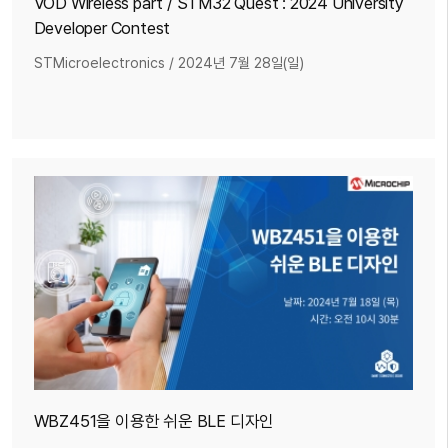
VOD Wireless part / STM32 Quest : 2024 University
Developer Contest
STMicroelectronics
/
2024년 7월 28일(일)
WBZ451을 이용한 쉬운 BLE 디자인