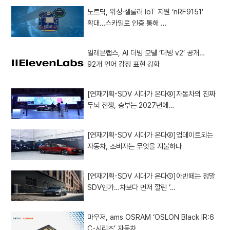
노르딕, 위성·셀룰러 IoT 지원 ‘nRF9151’
확대…스카일로 인증 통해 …
일레븐랩스, AI 더빙 모델 ‘더빙 v2’ 공개…
92개 언어 감정 표현 강화
[연재기획-SDV 시대가 온다③]자동차의 진짜
두뇌 전쟁, 승부는 2027년에…
[연재기획-SDV 시대가 온다②]업데이트되는
자동차, 소비자는 무엇을 지불하나
[연재기획-SDV 시대가 온다①]아반떼는 정말
SDV인가…차보다 먼저 깔린 ‘…
마우저, ams OSRAM ‘OSLON Black IR:6
C-시리즈’ 자동차…