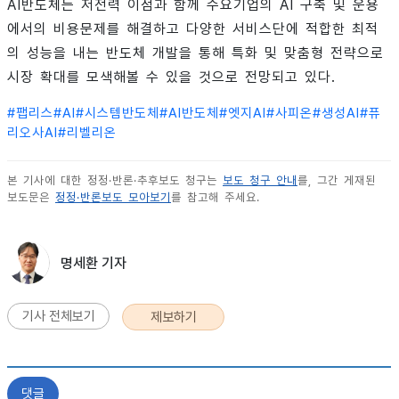
AI반도체는 저전력 이점과 함께 수요기업의 AI 구축 및 운용
에서의 비용문제를 해결하고 다양한 서비스단에 적합한 최적
의 성능을 내는 반도체 개발을 통해 특화 및 맞춤형 전략으로
시장 확대를 모색해볼 수 있을 것으로 전망되고 있다.
#
팹리스
#
AI
#
시스템반도체
#
AI반도체
#
엣지AI
#
사피온
#
생성AI
#
퓨
리오사AI
#
리벨리온
본 기사에 대한 정정·반론·추후보도 청구는
보도 청구 안내
를, 그간 게재된
보도문은
정정·반론보도 모아보기
를 참고해 주세요.
명세환 기자
기사 전체보기
제보하기
댓글