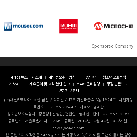
Sponsored Company
e4ds뉴스 매체소개
개인정보취급방침
이용약관
청소년보호정책
기사제보
제휴문의 및 고객 불만 신고
e4ds윤리강령
정정·반론보도
보도 청구 안내
(주)채널5코리아 | 서울 금천구 디지털로 178 가산퍼블릭 A동 1824호 | 사업자등
록번호 : 113-86-36448 | 대표자 : 명세환
청소년보호책임자 : 장은성 | 발행인, 편집인 : 명세환 | 전화 : 02-866-9957
등록번호 : 서울특별시 아 01366 | 등록일 : 2010년 10월 40일 | 제보메일 :
news@e4ds.com
본 콘텐츠의 저작권은 e4ds뉴스 또는 제공처에 있으며 이를 무단 이용하는 경우