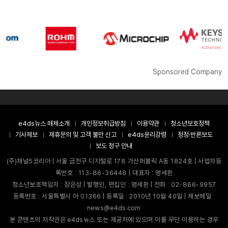
Sponsored Company
e4ds뉴스 매체소개
개인정보취급방침
이용약관
청소년보호정책
기사제보
제휴문의 및 고객 불만 신고
e4ds윤리강령
정정·반론보도
보도 청구 안내
(주)채널5코리아 | 서울 금천구 디지털로 178 가산퍼블릭 A동 1824호 | 사업자등
록번호 : 113-86-36448 | 대표자 : 명세환
청소년보호책임자 : 장은성 | 발행인, 편집인 : 명세환 | 전화 : 02-866-9957
등록번호 : 서울특별시 아 01366 | 등록일 : 2010년 10월 40일 | 제보메일 :
news@e4ds.com
본 콘텐츠의 저작권은 e4ds뉴스 또는 제공처에 있으며 이를 무단 이용하는 경우