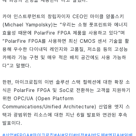
에 최상의 균형을 제공한다”라고 말했다.
카야 인스트루먼트의 창립자이자 CEO인 마이클 얌폴스키
(Michael Yampolsky)는 “우리는 소형 풋프린트와 에너지
효율성 때문에 PolarFire FPGA 제품을 사용하고 있다”며
“PolarFire FPGA를 사용하면 최신 CMOS 센서 기술을 활
용해 우수한 다이내믹 레인지와 고품질, 저소음 등의 고성능
카메라 기능 구현 및 매우 적은 배치 공간에도 사용 가능하
다”고 말했다.
한편, 마이크로칩의 이번 솔루션 스택 컬렉션에 대한 확장 소
식은 PolarFire FPGA 및 SoC로 전환하는 고객을 지원하기
위한 OPC/UA (Open Platform
Communications/Unified Architecture) 산업용 엣지 스
택과 광범위한 리소스에 대한 지난 6월 발표와 연관된 후속
발표이다.
#
산업
#
FPGA
#
마이크로칩
#
AI
#
모터
#
비전
#
AI반도체
#
엣지AI
#
임베