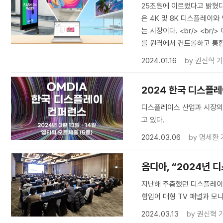
25조원에 이르렀다고 밝혔다
은 4K 및 8K 디스플레이
는 시장이다. <br/> <b
를 원격에서 컨트롤하고 통합
2024.01.16
by
권신혁 
​2024 한국 디스플
디스플레이스 산업과 시장의
고 있다.
2024.03.06
by
명세환 
옴디아, “2024년 
지난해 주춤했던 디스플레이 
힘입어 대형 TV 패널과 모
2024.03.13
by
권신혁 