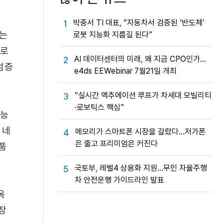
박중서 TI 대표, “자동차서 검증된 ‘반도체’
1
스는
로봇 지능화 지름길 된다”
으로
AI 데이터센터의 미래, 왜 지금 CPO인가…
2
검증
e4ds EEWebinar 7월21일 개최
“실시간 액추에이션 루프가 차세대 모빌리티
3
·로보틱스 핵심”
성능
 네
메모리가 스마트폰 시장을 갈랐다…저가폰
4
은 줄고 프리미엄은 커진다
품
국토부, 레벨4 상용화 지원…무인 자율주행
5
차 안전운행 가이드라인 발표
옥
장