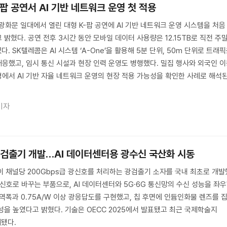
-팝 공연서 AI 기반 네트워크 운영 첫 적용
 광화문 일대에서 열린 대형 K-팝 공연에 AI 기반 네트워크 운영 시스템을 처음
밝혔다. 공연 전후 3시간 동안 모바일 데이터 사용량은 12.15TB로 직전 주
. SK텔레콤은 AI 시스템 ‘A-One’을 활용해 5분 단위, 50m 단위로 트래
응했고, 임시 통신 시설과 현장 인력 운영도 병행했다. 밀집 행사와 외국인 
에서 AI 기반 자율 네트워크 운영의 현장 적용 가능성을 확인한 사례로 해석
기자
s 광검출기 개발…AI 데이터센터용 광수신 국산화 시동
이 채널당 200Gbps급 광신호를 처리하는 광검출기 소자를 국내 최초로 개발
신호로 바꾸는 부품으로, AI 데이터센터와 5G·6G 통신망의 수신 성능을 좌
상 대역폭과 0.75A/W 이상 광응답도를 구현했고, 칩 후면에 인듐인화물 렌즈를 
성을 높였다고 밝혔다. 기술은 OECC 2025에서 발표됐고 최근 국제학술지
재됐다.